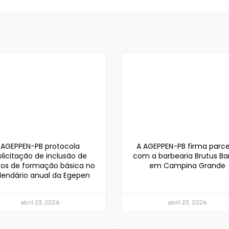
AGEPPEN-PB protocola
A AGEPPEN-PB firma parce
olicitação de inclusão de
com a barbearia Brutus Ba
sos de formação básica no
em Campina Grande
lendário anual da Egepen
abril 23, 2026
abril 23, 2026