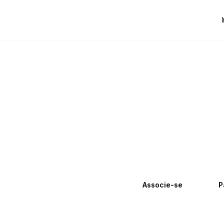
Associa
da Par
Faça parte e obte
Associe-se
P