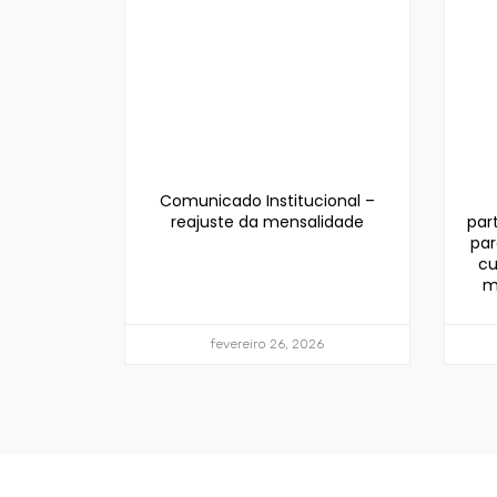
Comunicado Institucional –
reajuste da mensalidade
par
par
cu
m
fevereiro 26, 2026