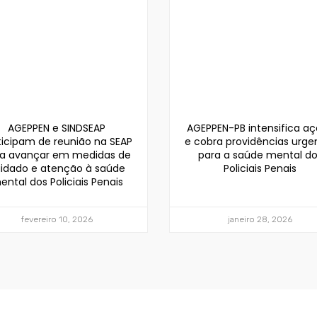
AGEPPEN e SINDSEAP
AGEPPEN-PB intensifica a
ticipam de reunião na SEAP
e cobra providências urge
a avançar em medidas de
para a saúde mental d
idado e atenção à saúde
Policiais Penais
ental dos Policiais Penais
fevereiro 10, 2026
janeiro 28, 2026