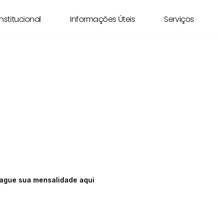
Institucional
Informações Úteis
Serviços
ção dos Policiais 
aíba
nha benefícios para você e sua família.
ague sua mensalidade aqui