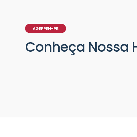
Acesse
AGEPPEN-PB
Conheça Nossa H
Parceri
Associados Agep