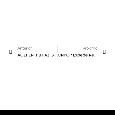
Anterior
Próximo
AGEPEN-PB FAZ GRANDE ARTICULAÇÃO E A PEC DA POLÍCIA PENAL DEVE SER VOTADA NA ALPB NOS PRÓXIMOS TRINTA DIAS
CNPCP Expede Resolução Priorizando Vacinas Aos Profissionais E Detentos Do Sistema Prisional