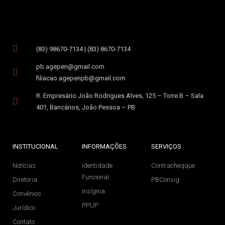
(83) 98670-7134 | (83) 8670-7134
pb.agepen@gmail.com
filiacao.agepenpb@gmail.com
R. Empresário João Rodrigues Alves, 125 – Torre B – Sala
401, Bancários, João Pessoa – PB
INSTITUCIONAL
INFORMAÇÕES
SERVIÇOS
Notícias
Identidade
Contracheqque
Funcional
Diretoria
PBConsig
Insígnia
Convênios
PPUP
Jurídico
Contato