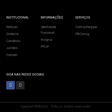
INSTITUCIONAL
INFORMAÇÕES
SERVIÇOS
Notícias
Identidade
Contracheqque
Funcional
Diretoria
PBConsig
Insígnia
Convênios
PPUP
Jurídico
Contato
SIGA NAS REDES SOCIAIS
Ageppen-PB©2023 - Todos os direitos reservados.