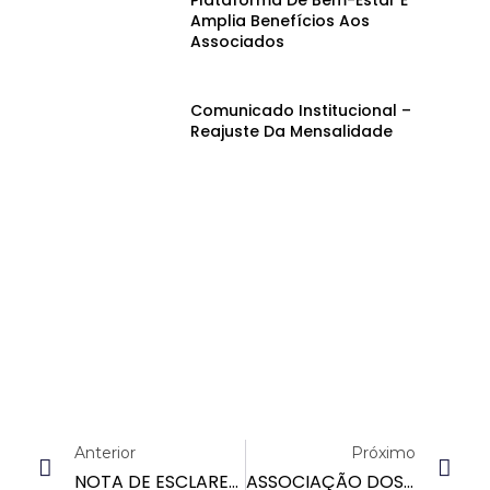
Amplia Benefícios Aos
Associados
Comunicado Institucional –
Reajuste Da Mensalidade
Anterior
Próximo
NOTA DE ESCLARECIMENTO DA ASSOCIAÇÃO DOS POLICIAIS PENAIS DA PARAÍBA
ASSOCIAÇÃO DOS POLICIAIS PENAIS DA PARAÍBA REAVALIA POSTURA APÓS REUNIÃO COM O GOVERNO PARA TRATAR DA IMPLANTAÇÃO TOTAL DO PCCR DA CATEGORIA