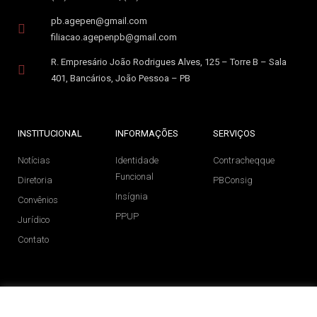
pb.agepen@gmail.com
filiacao.agepenpb@gmail.com
R. Empresário João Rodrigues Alves, 125 – Torre B – Sala
401, Bancários, João Pessoa – PB
INSTITUCIONAL
INFORMAÇÕES
SERVIÇOS
Notícias
Identidade
Contracheqque
Funcional
Diretoria
PBConsig
Insígnia
Convênios
PPUP
Jurídico
Contato
SIGA NAS REDES SOCIAIS