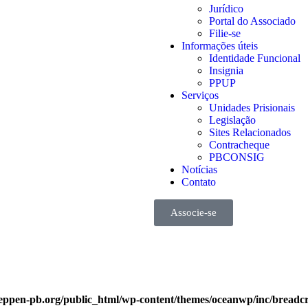
Jurídico
Portal do Associado
Filie-se
Informações úteis
Identidade Funcional
Insignia
PPUP
Serviços
Unidades Prisionais
Legislação
Sites Relacionados
Contracheque
PBCONSIG
Notícias
Contato
Associe-se
eppen-pb.org/public_html/wp-content/themes/oceanwp/inc/bread