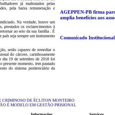
alhadores já maltratados pelas
ades, pela baixa remuneração e
AGEPPEN-PB firma parcer
amplia benefícios aos asso
 indiciado. Na verdade, houve um
, prestados os esclarecimentos à
retornar ao seio da sua família . É
te país seja sempre um instrumento
Comunicado Institucional
ção, serão capazes de remediar o
sional do cárcere, carinhosamente
o dia 19 de setembro de 2018 foi
 o presente momento, tem pautado
ento do sistema penitenciário da
E CRIMINOSO DE ÉCLITON MONTEIRO
HÃO É MODELO EM GESTÃO PRISIONAL
Informações
Serviços