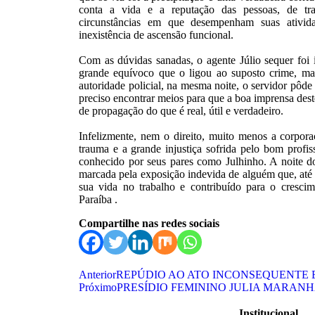
conta a vida e a reputação das pessoas, de trab
circunstâncias em que desempenham suas ativid
inexistência de ascensão funcional.
Com as dúvidas sanadas, o agente Júlio sequer foi
grande equívoco que o ligou ao suposto crime, mas
autoridade policial, na mesma noite, o servidor pôde 
preciso encontrar meios para que a boa imprensa des
de propagação do que é real, útil e verdadeiro.
Infelizmente, nem o direito, muito menos a corpora
trauma e a grande injustiça sofrida pelo bom profis
conhecido por seus pares como Julhinho. A noite d
marcada pela exposição indevida de alguém que, até
sua vida no trabalho e contribuído para o crescim
Paraíba .
Compartilhe nas redes sociais
Anterior
REPÚDIO AO ATO INCONSEQUENTE 
Próximo
PRESÍDIO FEMININO JULIA MARAN
Institucional