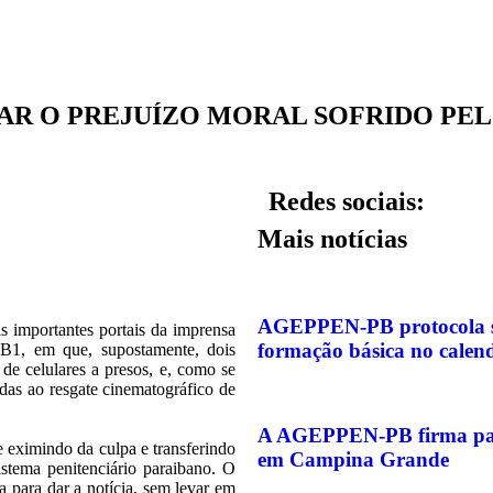
AR O PREJUÍZO MORAL SOFRIDO PEL
Redes sociais:
Mais notícias
AGEPPEN-PB protocola sol
 importantes portais da imprensa
formação básica no calen
 PB1, em que, supostamente, dois
 de celulares a presos, e, como se
adas ao resgate cinematográfico de
A AGEPPEN-PB firma parc
e eximindo da culpa e transferindo
em Campina Grande
istema penitenciário paraibano. O
a para dar a notícia, sem levar em