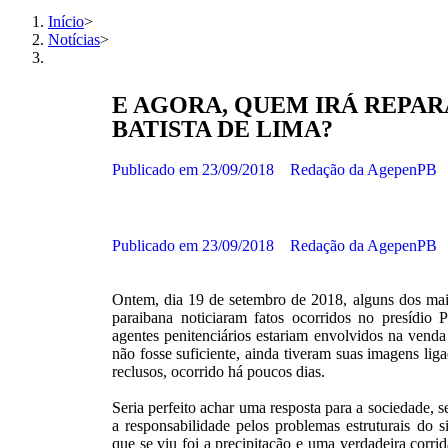
Início
>
Notícias
>
E AGORA, QUEM IRÁ REPAR
BATISTA DE LIMA?
Publicado em
23/09/2018
Redação da AgepenPB
Publicado em
23/09/2018
Redação da AgepenPB
Ontem, dia 19 de setembro de 2018, alguns dos mais
paraibana noticiaram fatos ocorridos no presídio
agentes penitenciários estariam envolvidos na venda
não fosse suficiente, ainda tiveram suas imagens lig
reclusos, ocorrido há poucos dias.
Seria perfeito achar uma resposta para a sociedade, s
a responsabilidade pelos problemas estruturais do s
que se viu foi a precipitação e uma verdadeira corrid