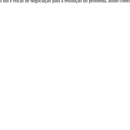
 útil e eficaz de negociação para a resolução do problema, assim como