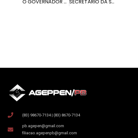
O GOVERNADOR SE ESFORÇA EM DESMORALIZAR A SEGURANÇA PÚBLICA DA PARAÍBA
SECRETÁRIO DA SEAP AMEAÇA ASSOCIAÇÃO NO EXERCÍCIO DAS SUAS PRERROGATIVAS
(83) 98670-7134 | (83) 8670-7134
pb.agepen@gmail.com
filiacao.agepenpb@gmail.com