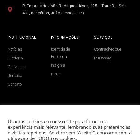
R. Empresário João Rodrigues Alves, 125 – Torre B – Sala
401, Bancários, João Pessoa – PB
INSTITUCIONAL
INFORMAÇÕES
SERVIÇOS
Notícias
Identidade
Contracheqque
Funcional
Diretoria
PBConsig
Insígnia
Convênios
PPUP
Jurídico
Contato
SIGA NAS REDES SOCIAIS
Usamos cookies em nosso site para fornecer a
experiência mais relevante, lembrando suas preferências
e visitas repetidas. Ao clicar em “Aceitar”, concorda com a
utilização de TODOS os cookies.