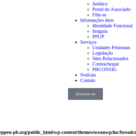
Jurídico
Portal do Associado
Filie-se
Informações úteis
Identidade Funcional
Insignia
PPUP
Serviços
Unidades Prisionais
Legislação
Sites Relacionados
Contracheque
PBCONSIG
Notícias
Contato
Associe-se
eppen-pb.org/public_html/wp-content/themes/oceanwp/inc/bread