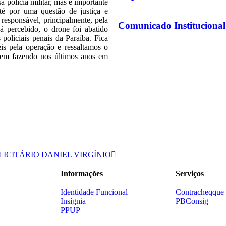
polícia militar, mas é importante
té por uma questão de justiça e
 responsável, principalmente, pela
Comunicado Institucional
á percebido, o drone foi abatido
policiais penais da Paraíba. Fica
is pela operação e ressaltamos o
 vem fazendo nos últimos anos em
ICITÁRIO DANIEL VIRGÍNIO
Informações
Serviços
Identidade Funcional
Contracheqque
Insígnia
PBConsig
PPUP