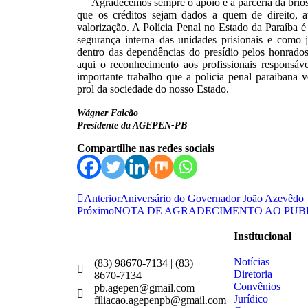
Agradecemos sempre o apoio e a parceria da briosa 
que os créditos sejam dados a quem de direito, a
valorização. A Polícia Penal no Estado da Paraíba é
segurança interna das unidades prisionais e como j
dentro das dependências do presídio pelos honrados 
aqui o reconhecimento aos profissionais responsáve
importante trabalho que a policia penal paraibana
prol da sociedade do nosso Estado.
Wágner Falcão
Presidente da AGEPEN-PB
Compartilhe nas redes sociais
Anterior
Aniversário do Governador João Azevêdo
Próximo
NOTA DE AGRADECIMENTO AO PUBL
Institucional
Notícias
(83) 98670-7134 | (83)
Diretoria
8670-7134
Convênios
pb.agepen@gmail.com
Jurídico
filiacao.agepenpb@gmail.com