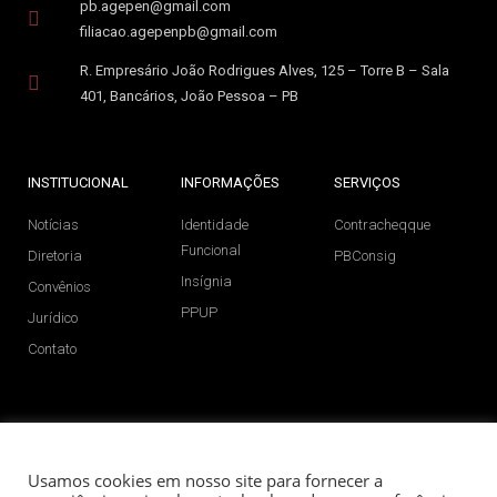
pb.agepen@gmail.com
filiacao.agepenpb@gmail.com
R. Empresário João Rodrigues Alves, 125 – Torre B – Sala
401, Bancários, João Pessoa – PB
INSTITUCIONAL
INFORMAÇÕES
SERVIÇOS
Notícias
Identidade
Contracheqque
Funcional
Diretoria
PBConsig
Insígnia
Convênios
PPUP
Jurídico
Contato
SIGA NAS REDES SOCIAIS
Usamos cookies em nosso site para fornecer a