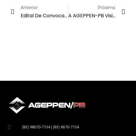
Anterior
Próximo
Edital De Convocação – Assembleia Geral Extraordinária
A AGEPPEN-PB Visita A Assembleia Legislativa Para Obter Informações A Respeito Da Tramitação Do Projeto De Lei 875/2023
(83) 98670-7134 | (83) 8670-7134