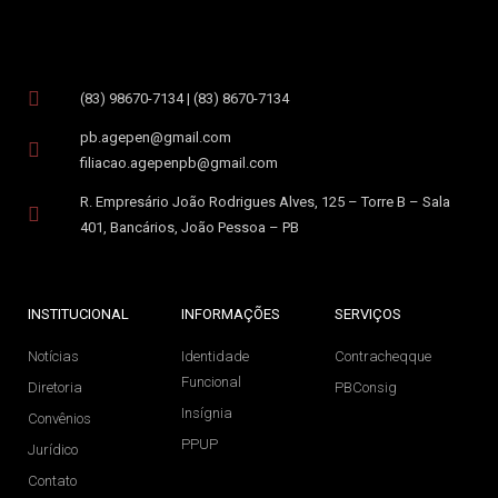
(83) 98670-7134 | (83) 8670-7134
pb.agepen@gmail.com
filiacao.agepenpb@gmail.com
R. Empresário João Rodrigues Alves, 125 – Torre B – Sala
401, Bancários, João Pessoa – PB
INSTITUCIONAL
INFORMAÇÕES
SERVIÇOS
Notícias
Identidade
Contracheqque
Funcional
Diretoria
PBConsig
Insígnia
Convênios
PPUP
Jurídico
Contato