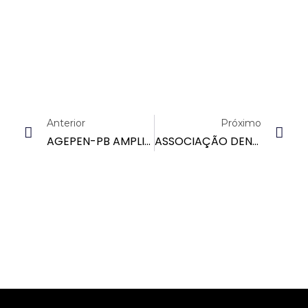
Anterior
Próximo
AGEPEN-PB AMPLIANDO SEU QUADRO DE ADVOGADOS
ASSOCIAÇÃO DENUNCIA ADMINISTRAÇÃO DO HOSPITAL CLEMENTINO FRAGA