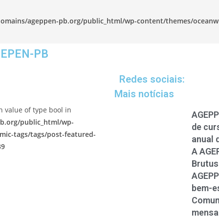
omains/ageppen-pb.org/public_html/wp-content/themes/oceanw
GEPEN-PB
Redes sociais:
Mais notícias
n value of type bool in
AGEPPE
.org/public_html/wp-
de cur
ic-tags/tags/post-featured-
anual 
39
A AGEP
Brutus
AGEPPE
bem-es
Comuni
mensa