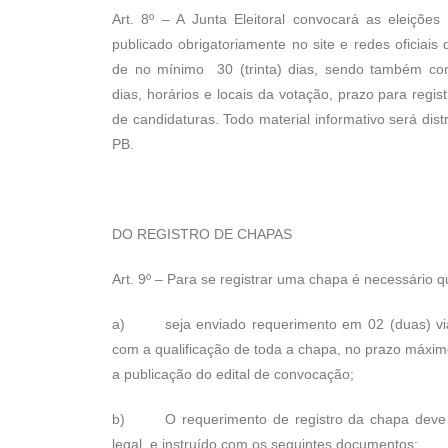
Art. 8º – A Junta Eleitoral convocará as eleições
publicado obrigatoriamente no site e redes oficiai
de no mínimo 30 (trinta) dias, sendo também con
dias, horários e locais da votação, prazo para reg
de candidaturas. Todo material informativo será dist
PB.
DO REGISTRO DE CHAPAS
Art. 9º – Para se registrar uma chapa é necessário q
a) seja enviado requerimento em 02 (duas) vias,
com a qualificação de toda a chapa, no prazo máximo
a publicação do edital de convocação;
b) O requerimento de registro da chapa deve s
legal, e instruído com os seguintes documentos: