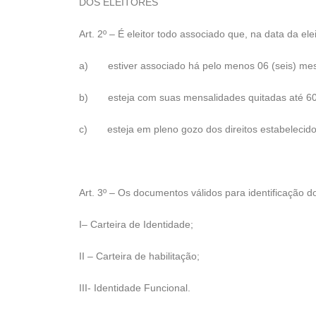
DOS ELEITORES
Art. 2º – É eleitor todo associado que, na data da ele
a) estiver associado há pelo menos 06 (seis) mes
b) esteja com suas mensalidades quitadas até 60 (
c) esteja em pleno gozo dos direitos estabelecidos
Art. 3º – Os documentos válidos para identificação do
I– Carteira de Identidade;
II – Carteira de habilitação;
III- Identidade Funcional.