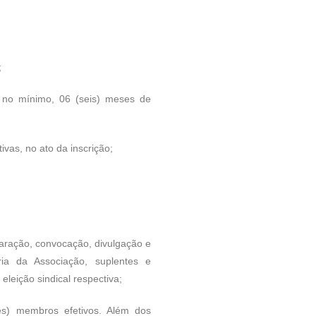
;
no mínimo, 06 (seis) meses de
as, no ato da inscrição;
eparação, convocação, divulgação e
ria da Associação, suplentes e
leição sindical respectiva;
rês) membros efetivos. Além dos