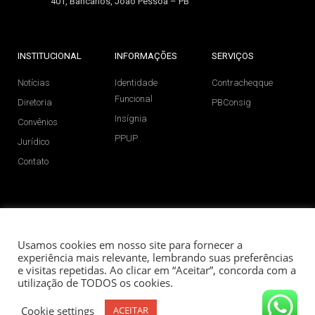
401, Bancários, João Pessoa – PB
INSTITUCIONAL
INFORMAÇÕES
SERVIÇOS
Notícias
Identidade
Contracheqque
Funcional
Diretoria
PBConsig
Insígnia
Convênios
PPUP
Jurídico
Contato
SIGA NAS REDES SOCIAIS
Usamos cookies em nosso site para fornecer a
experiência mais relevante, lembrando suas preferências
e visitas repetidas. Ao clicar em “Aceitar”, concorda com a
utilização de TODOS os cookies.
Ageppen-PB©2023 - Todos os direitos reservados.
Cookie settings
ACEITAR