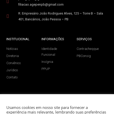
filiacao.agepenpb@gmail.com
R. Empresário João Rodrigues Alves, 125 – Torre B – Sala
401, Bancários, João Pessoa – PB
INSTITUCIONAL
INFORMAÇÕES
SERVIÇOS
Notícias
Identidade
Contracheqque
Funcional
Diretoria
PBConsig
Insígnia
Convênios
PPUP
Jurídico
Contato
SIGA NAS REDES SOCIAIS
Usamos cookies em nosso site para fornecer a
experiência mais relevante, lembrando suas preferências