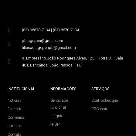
(83) 98670-7134 | (83) 8670-7134
pb.agepen@gmail.com
filiacao.agepenpb@gmail.com
R. Empresário João Rodrigues Alves, 125 – Torre B – Sala
401, Bancários, João Pessoa – PB
INSTITUCIONAL
INFORMAÇÕES
SERVIÇOS
Notícias
Identidade
Contracheqque
Funcional
Diretoria
PBConsig
Insígnia
Convênios
PPUP
Jurídico
Contato