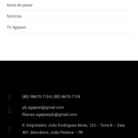
Nota de pesar
Notícias
TV Agepen
(83) 98670-7134 | (83) 8670-7134
pb.agepen@gmail.com
filiacao.agepenpb@gmail.com
R. Empresário João Rodrigues Alves, 125 – Torre B – Sala
401, Bancários, João Pessoa – PB