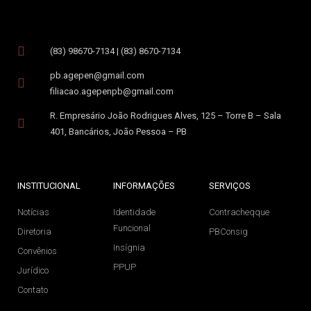
(83) 98670-7134 | (83) 8670-7134
pb.agepen@gmail.com
filiacao.agepenpb@gmail.com
R. Empresário João Rodrigues Alves, 125 – Torre B – Sala
401, Bancários, João Pessoa – PB
INSTITUCIONAL
INFORMAÇÕES
SERVIÇOS
Notícias
Identidade
Contracheqque
Funcional
Diretoria
PBConsig
Insígnia
Convênios
PPUP
Jurídico
Contato